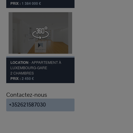
PRIX :
1 384 000 €
LOCATION
-
APPARTEMENT
À
LUXEMBOURG-GARE
2
CHAMBRES
PRIX :
2 450 €
Contactez-nous
+352621587030