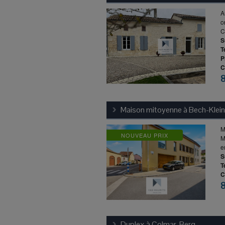
A
c
C
S
T
P
C
Maison mitoyenne à
Bech-Klei
M
NOUVEAU PRIX
M
e
S
T
C
Duplex à
Colmar-Berg