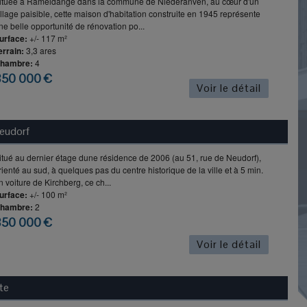
ituée à Rameldange dans la commune de Niederanven, au cœur d'un
illage paisible, cette maison d'habitation construite en 1945 représente
ne belle opportunité de rénovation po...
urface:
+/- 117 m²
errain:
3,3 ares
hambre:
4
850 000 €
Voir le détail
eudorf
itué au dernier étage dune résidence de 2006 (au 51, rue de Neudorf),
rienté au sud, à quelques pas du centre historique de la ville et à 5 min.
n voiture de Kirchberg, ce ch...
urface:
+/- 100 m²
hambre:
2
850 000 €
Voir le détail
te