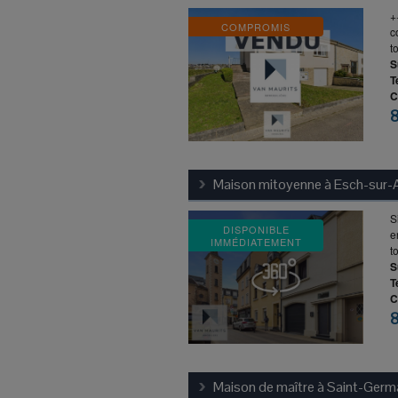
+
COMPROMIS
c
t
S
T
C
Maison mitoyenne à
Esch-sur-A
S
DISPONIBLE
e
IMMÉDIATEMENT
t
S
T
C
Maison de maître à
Saint-Germ