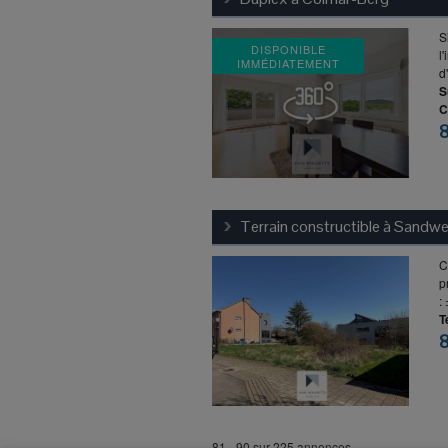
S
DISPONIBLE
l
IMMÉDIATEMENT
d
S
C
Terrain constructible à
Sandwei
C
p
:
T
81 - 90 sur 225 annonces