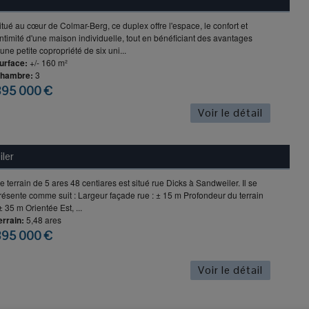
itué au cœur de Colmar-Berg, ce duplex offre l'espace, le confort et
'intimité d'une maison individuelle, tout en bénéficiant des avantages
'une petite copropriété de six uni...
urface:
+/- 160 m²
hambre:
3
895 000 €
Voir le détail
ler
e terrain de 5 ares 48 centiares est situé rue Dicks à Sandweiler. Il se
résente comme suit : Largeur façade rue : ± 15 m Profondeur du terrain
 ± 35 m Orientée Est, ...
errain:
5,48 ares
895 000 €
Voir le détail