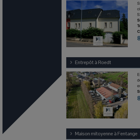
S
c
5
S
T
C
Entrepôt à
Roedt
E
d
e
S
Maison mitoyenne à
Fentange