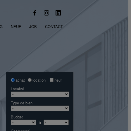
OG
NEUF
JOB
CONTACT
achat
location
neuf
Localité
Type de bien
Budget
à
Chambre(s)