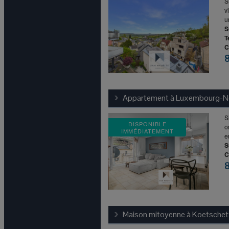
S
v
u
S
T
C
Appartement à
Luxembourg-N
S
DISPONIBLE
o
IMMÉDIATEMENT
e
S
C
Maison mitoyenne à
Koetschet