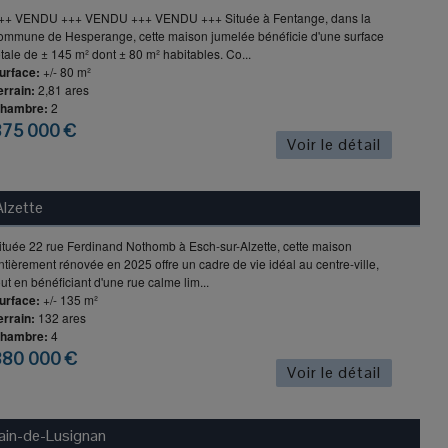
++ VENDU +++ VENDU +++ VENDU +++ Située à Fentange, dans la
ommune de Hesperange, cette maison jumelée bénéficie d'une surface
otale de ± 145 m² dont ± 80 m² habitables. Co...
urface:
+/- 80 m²
errain:
2,81 ares
hambre:
2
875 000 €
Voir le détail
lzette
ituée 22 rue Ferdinand Nothomb à Esch-sur-Alzette, cette maison
ntièrement rénovée en 2025 offre un cadre de vie idéal au centre-ville,
out en bénéficiant d'une rue calme lim...
urface:
+/- 135 m²
errain:
132 ares
hambre:
4
880 000 €
Voir le détail
ain-de-Lusignan