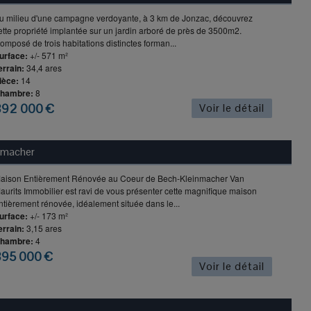
u milieu d'une campagne verdoyante, à 3 km de Jonzac, découvrez
ette propriété implantée sur un jardin arboré de près de 3500m2.
omposé de trois habitations distinctes forman...
urface:
+/- 571 m²
errain:
34,4 ares
ièce:
14
hambre:
8
892 000 €
Voir le détail
nmacher
aison Entièrement Rénovée au Coeur de Bech-Kleinmacher Van
aurits Immobilier est ravi de vous présenter cette magnifique maison
ntièrement rénovée, idéalement située dans le...
urface:
+/- 173 m²
errain:
3,15 ares
hambre:
4
895 000 €
Voir le détail