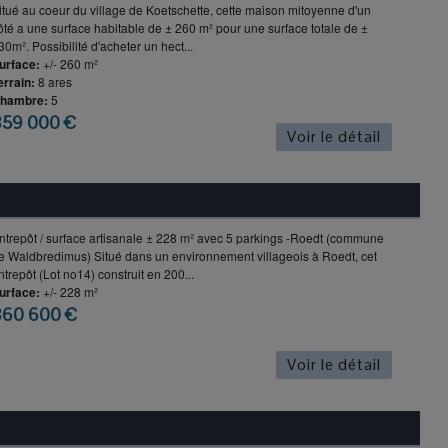
itué au coeur du village de Koetschette, cette maison mitoyenne d'un
ôté a une surface habitable de ± 260 m² pour une surface totale de ±
30m². Possibilité d'acheter un hect...
urface:
+/- 260 m²
errain:
8 ares
hambre:
5
859 000 €
Voir le détail
ntrepôt / surface artisanale ± 228 m² avec 5 parkings -Roedt (commune
e Waldbredimus) Situé dans un environnement villageois à Roedt, cet
ntrepôt (Lot no14) construit en 200...
urface:
+/- 228 m²
860 600 €
Voir le détail