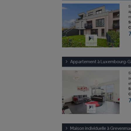
S
a
m
S
C
Appartement à
Luxembourg-Gas
S
s
e
S
C
Maison individuelle à
Grevenma