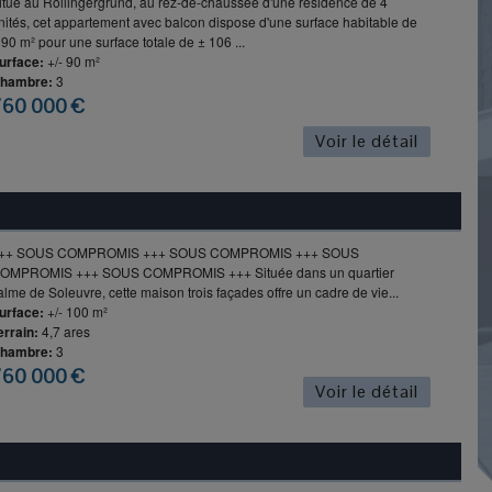
itué au Rollingergrund, au rez-de-chaussée d'une résidence de 4
nités, cet appartement avec balcon dispose d'une surface habitable de
 90 m² pour une surface totale de ± 106 ...
urface:
+/- 90 m²
hambre:
3
760 000 €
Voir le détail
++ SOUS COMPROMIS +++ SOUS COMPROMIS +++ SOUS
OMPROMIS +++ SOUS COMPROMIS +++ Située dans un quartier
alme de Soleuvre, cette maison trois façades offre un cadre de vie...
urface:
+/- 100 m²
errain:
4,7 ares
hambre:
3
760 000 €
Voir le détail