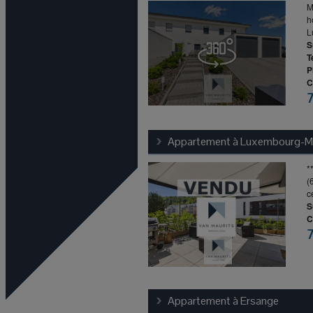
M
h
L
S
T
P
C
Appartement à
Luxembourg-M
*
(
c
S
C
Appartement à
Ersange