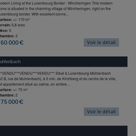
odern Living at the Luxembourg Border - Wincheringen This modern
ome is situated in the charming village of Wincheringen, right on the
uxembourg border. With excellent conne...
urface:
+/- 170 m²
errain:
5,8 ares
ièce:
5
hambre:
3
760 000 €
Voir le détail
uhlenbach
**VENDU***VENDU***VENDU*** Situé à Luxembourg-Mühlenbach
62 B, rue de Muhlenbach), à 5 min. de Kirchberg et du centre de la ville,
et appartement situé au calme, en arrière ...
urface:
+/- 70 m²
hambre:
2
775 000 €
Voir le détail