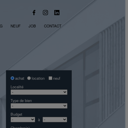
OG
NEUF
JOB
CONTACT
achat
location
neuf
Localité
Type de bien
Budget
à
Chambre(s)