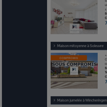
S
u
±
S
C
Maison mitoyenne à
Soleuvre
+
COMPROMIS
C
c
S
T
C
Maison jumelée à
Wincheringen