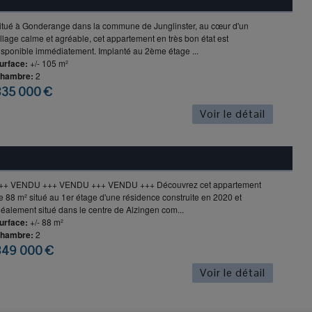
itué à Gonderange dans la commune de Junglinster, au cœur d'un
illage calme et agréable, cet appartement en très bon état est
isponible immédiatement. Implanté au 2ème étage ...
urface:
+/- 105 m²
hambre:
2
835 000 €
Voir le détail
++ VENDU +++ VENDU +++ VENDU +++ Découvrez cet appartement
e 88 m² situé au 1er étage d'une résidence construite en 2020 et
déalement situé dans le centre de Alzingen com...
urface:
+/- 88 m²
hambre:
2
849 000 €
Voir le détail