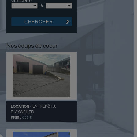
à
Nos coups de coeur
LOCATION
-
ENTREPÔT
À
FLAXWEILER
PRIX :
650 €