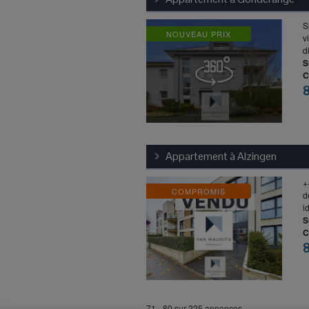
S
NOUVEAU PRIX
v
d
S
C
Appartement à
Alzingen
+
COMPROMIS
d
i
S
C
71 - 80 sur 225 annonces