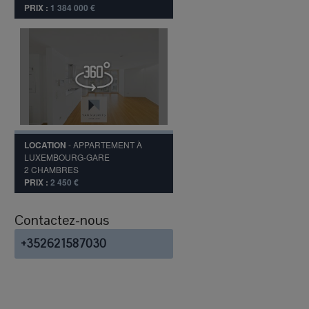
PRIX :
1 384 000 €
LOCATION
-
APPARTEMENT
À
LUXEMBOURG-GARE
2
CHAMBRES
PRIX :
2 450 €
Contactez-nous
+352621587030