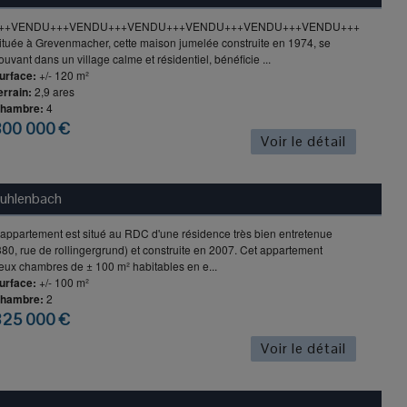
++VENDU+++VENDU+++VENDU+++VENDU+++VENDU+++VENDU+++
ituée à Grevenmacher, cette maison jumelée construite en 1974, se
rouvant dans un village calme et résidentiel, bénéficie ...
urface:
+/- 120 m²
errain:
2,9 ares
hambre:
4
800 000 €
Voir le détail
uhlenbach
'appartement est situé au RDC d'une résidence très bien entretenue
380, rue de rollingergrund) et construite en 2007. Cet appartement
eux chambres de ± 100 m² habitables en e...
urface:
+/- 100 m²
hambre:
2
825 000 €
Voir le détail