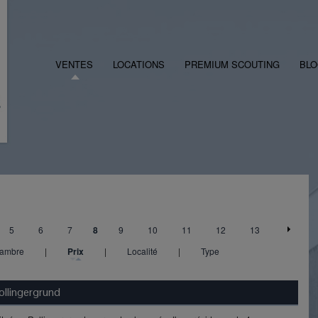
VENTES
LOCATIONS
PREMIUM SCOUTING
BL
5
6
7
8
9
10
11
12
13
ambre
|
Prix
|
Localité
|
Type
llingergrund