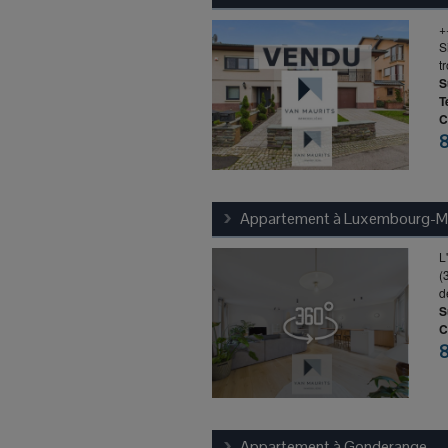
+
S
t
S
T
C
Appartement à
Luxembourg-M
L
(
d
S
C
Appartement à
Gonderange