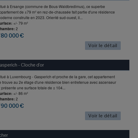
itué à Ersange (commune de Bous-Waldbredimus), ce superbe
ppartement de ±79 m² en rez-de-chaussée fait partie d'une résidence
oderne construite en 2023. Orienté sud-ouest, il...
urface:
+/- 79 m²
hambre:
2
780 000 €
Voir le détail
perich - Cloche d'or
itué à Luxembourg - Gasperich et proche de la gare, cet appartement
e trouve au 2e étage d'une résidence bien entretenue avec ascenseur
t présente une surface totale de ± 104...
urface:
+/- 86 m²
hambre:
2
790 000 €
Voir le détail
cher