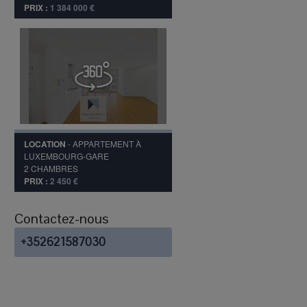
PRIX :
1 384 000 €
LOCATION
-
APPARTEMENT
À
LUXEMBOURG-GARE
2
CHAMBRES
PRIX :
2 450 €
Contactez-nous
+352621587030