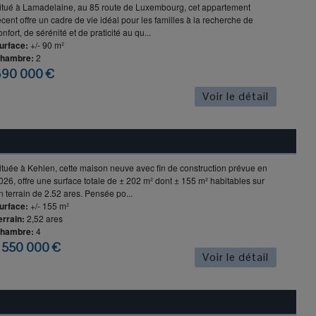
itué à Lamadelaine, au 85 route de Luxembourg, cet appartement
écent offre un cadre de vie idéal pour les familles à la recherche de
onfort, de sérénité et de praticité au qu...
urface:
+/- 90 m²
hambre:
2
690 000 €
Voir le détail
ituée à Kehlen, cette maison neuve avec fin de construction prévue en
026, offre une surface totale de ± 202 m² dont ± 155 m² habitables sur
n terrain de 2.52 ares. Pensée po...
urface:
+/- 155 m²
errain:
2,52 ares
hambre:
4
 550 000 €
Voir le détail