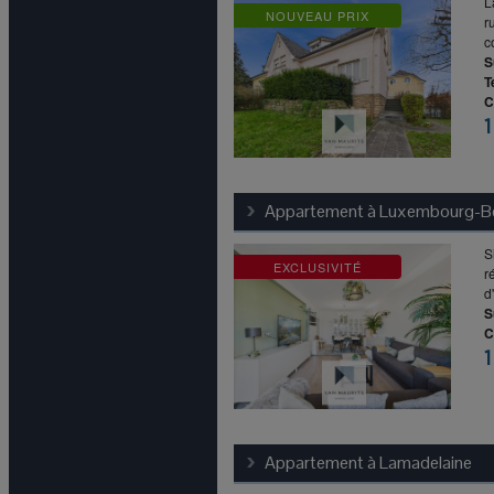
L
NOUVEAU PRIX
r
c
S
T
C
1
Appartement à
Luxembourg-Be
S
EXCLUSIVITÉ
r
d
S
C
1
Appartement à
Lamadelaine