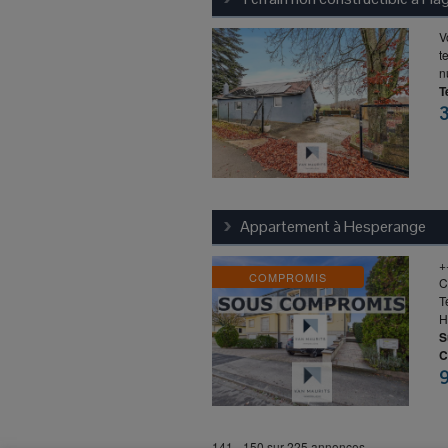
V
t
n
T
Appartement à
Hesperange
+
COMPROMIS
C
T
H
S
C
141 - 150 sur 225 annonces