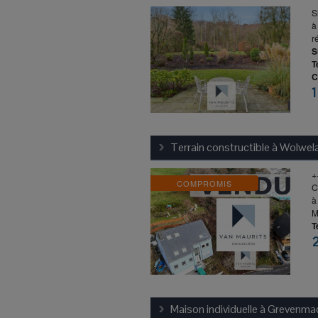
S
à
r
S
T
C
1
Terrain constructible à
Wolwel
+
COMPROMIS
C
à
M
T
Maison individuelle à
Grevenma