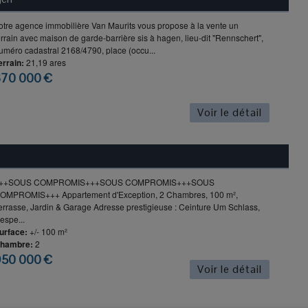
otre agence immobilière Van Maurits vous propose à la vente un
errain avec maison de garde-barrière sis à hagen, lieu-dit "Rennschert",
uméro cadastral 2168/4790, place (occu...
errain:
21,19 ares
370 000 €
Voir le détail
++SOUS COMPROMIS+++SOUS COMPROMIS+++SOUS
OMPROMIS+++ Appartement d'Exception, 2 Chambres, 100 m²,
errasse, Jardin & Garage Adresse prestigieuse : Ceinture Um Schlass,
espe...
urface:
+/- 100 m²
hambre:
2
950 000 €
Voir le détail