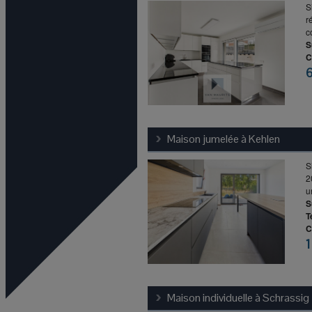
S
r
c
S
C
Maison jumelée à
Kehlen
S
2
u
S
T
C
1
Maison individuelle à
Schrassig