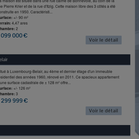
a maison est située dans une rue calme de Bonnevoie, au coin de la
ue Pierre Krier et de la rue d'Itzig. Cette maison libre des 3 côtés a été
onstruite en 1950. Caractéristi...
urface:
+/- 90 m²
errain:
4,47 ares
hambre:
2
 099 000 €
Voir le détail
lair
itué à Luxembourg-Belair, au 4ème et dernier étage d'un immeuble
ésidentiel des années 1960, rénové en 2011. Ce spacieux appartement
'une surface cadastrale de ± 128 m² offre...
urface:
+/- 126 m²
hambre:
3
 299 999 €
Voir le détail