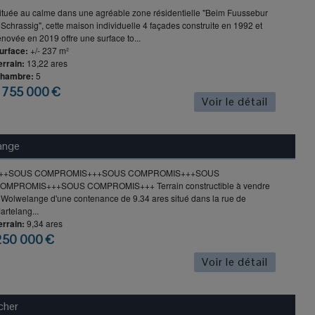
ituée au calme dans une agréable zone résidentielle "Beim Fuussebur
 Schrassig", cette maison individuelle 4 façades construite en 1992 et
énovée en 2019 offre une surface to...
urface:
+/- 237 m²
errain:
13,22 ares
hambre:
5
 755 000 €
Voir le détail
ange
++SOUS COMPROMIS+++SOUS COMPROMIS+++SOUS
OMPROMIS+++SOUS COMPROMIS+++ Terrain constructible à vendre
 Wolwelange d'une contenance de 9.34 ares situé dans la rue de
artelang...
errain:
9,34 ares
250 000 €
Voir le détail
cher