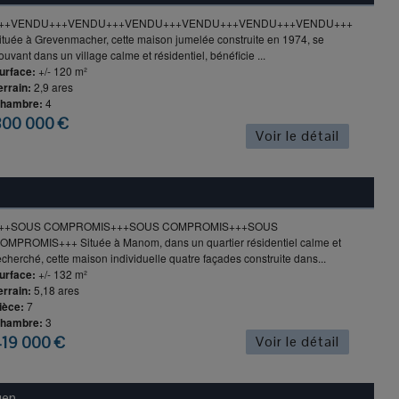
++VENDU+++VENDU+++VENDU+++VENDU+++VENDU+++VENDU+++
ituée à Grevenmacher, cette maison jumelée construite en 1974, se
rouvant dans un village calme et résidentiel, bénéficie ...
urface:
+/- 120 m²
errain:
2,9 ares
hambre:
4
800 000 €
Voir le détail
++SOUS COMPROMIS+++SOUS COMPROMIS+++SOUS
OMPROMIS+++ Située à Manom, dans un quartier résidentiel calme et
echerché, cette maison individuelle quatre façades construite dans...
urface:
+/- 132 m²
errain:
5,18 ares
ièce:
7
hambre:
3
19 000 €
Voir le détail
gen