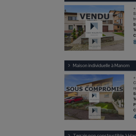
+
S
t
S
T
C
Maison individuelle à
Manom
+
C
r
S
T
P
C
4
Terrain non constructible à
Ha