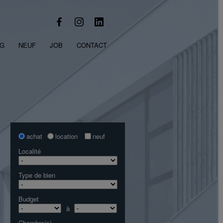
OG
NEUF
JOB
CONTACT
achat
location
neuf
Localité
Type de bien
Budget
à
Chambre(s)